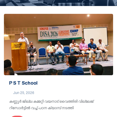
P S T School
Jun 25, 2026
കണ്ണൂർ ജില്ല കമ്മറ്റി വയനാട് വൈത്തിരി വില്ലേജ്
റിസോർട്ടിൽ വച്ച് പഠന ക്യാമ്പ് നടത്തി