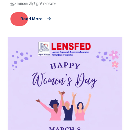
ഇഫതാർ മീറ്റ് ഉദ്ഘാടനം
Read More