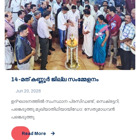
14-മത് കണ്ണൂർ ജില്ല സംമ്മേളനം
Jun 20, 2026
ഉദ്ഘാടനത്തിൽ സംസ്ഥാന പ്രസിഡണ്ട് , സെക്രട്ടറി,
പങ്കെടുത്തു മുഖ്യാതിഥിയായിഡോ: സേതുമാധവൻ
പങ്കെടുത്തു
Read More